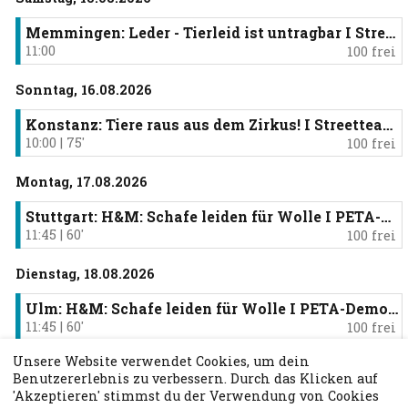
Baden-Württemberg und Österreich.
Memmingen: Leder - Tierleid ist untragbar I Streetteam-Demo (11-13:30 Uhr)
Auswahl Behalten
11:00
100 frei
Sonntag, 16.08.2026
Nordrhein-Westfalen
Konstanz: Tiere raus aus dem Zirkus! I Streetteam-Demo (10:00 -11:15 Uhr)
10:00
|
75
′
100 frei
Hier findest du alle Aktionen Nordrhein-
Westfalen.
Montag, 17.08.2026
Buchen
Stuttgart: H&M: Schafe leiden für Wolle I PETA-Demo (11:45-12:45 Uhr)
11:45
|
60
′
100 frei
Bremen | Hamburg I
Niedersachen und Schleswig-
Dienstag, 18.08.2026
Holstein
Ulm: H&M: Schafe leiden für Wolle I PETA-Demo (11:45-12:45 Uhr)
Hier findest du alle Aktionen im Raum Bremen,
11:45
|
60
′
100 frei
Hamburg, Niedersachen und Schleswig-
Holstein.
Unsere Website verwendet Cookies, um dein
Mittwoch, 19.08.2026
Benutzererlebnis zu verbessern. Durch das Klicken auf
Buchen
'Akzeptieren' stimmst du der Verwendung von Cookies
Stuttgart: „Hell on Wheels“-Aktion mit Schweinetruck I PETA-Demo (10-13 Uhr)