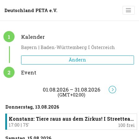
Deutschland PETA e.V.
1
Kalender
Bayern | Baden-Württemberg I Österreich
Hessen | Rheinland-Pfalz |
Ändern
Saarland
2
Event
Hier findest du alle Aktionen im Raum Hessen,
Rheinland-Pfalz und Saarland.
01.08.2026 – 31.08.2026
(GMT+02:00)
Buchen
Donnerstag, 13.08.2026
Bayern | Baden-Württemberg I
Konstanz: Tiere raus aus dem Zirkus! I Streetteam-Demo (17:00 -18:15 Uhr)
Österreich
17:00
|
75
′
100 frei
Hier findest du alle Aktionen im Raum Bayern,
Samstag, 15.08.2026